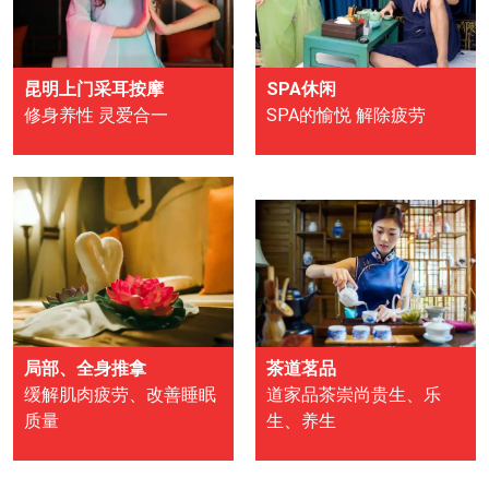
昆明上门采耳按摩
SPA休闲
修身养性 灵爱合一
SPA的愉悦 解除疲劳
局部、全身推拿
茶道茗品
缓解肌肉疲劳、改善睡眠
道家品茶崇尚贵生、乐
质量
生、养生