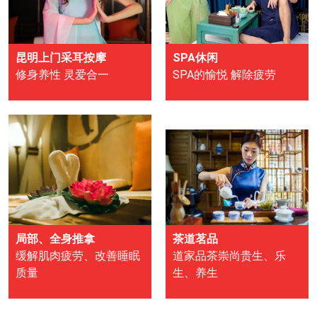
昆明上门采耳按摩
SPA休闲
修身养性 灵爱合一
SPA的愉悦 解除疲劳
局部、全身推拿
茶道茗品
缓解肌肉疲劳、改善睡眠
道家品茶崇尚贵生、乐
质量
生、养生